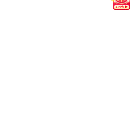
态，以便能够在国际赛事中得到更多机会。
未来几年内，如果能够保持健康并持续进步，相信卡
尔会成为德国足球的新星之一。他有机会代表国家参
加世界大赛，用实际行动证明自己的价值。同时，也
希望能够帮助德国足球重新崛起，在国际舞台上争取
更好的成绩。
当然，在追求职业成就时，平衡生活与工作的关系同
样重要。如何处理好压力与期待，将决定这位年轻小
将在未来发展的轨迹。因此，希望他能始终保持初
心，不忘初心，坚持走好每一步，实现梦想。
总结：
综上所述，小将卡尔首次入选德国国家队标志着其个