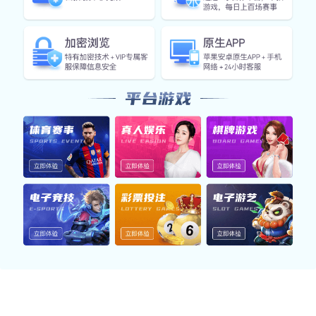
2019年，卡尔加盟了一家著名青年足球学院，在这里
接受系统化训练。他不仅提高了自己的身体素质，还
学习到了战术意识和团队配合的重要性。这些经历让
他在进入职业联赛时能够迅速适应高强度竞争。
2、在俱乐部中的表现
卡尔在俱乐部中的表现令人瞩目。他所效力的球队一
直以来都是德国顶级联赛中的劲旅，而他作为年轻球
员却能在如此高水平的平台上取得成功，实属不易。
在过去一个赛季中，他凭借出色表现帮助球队取得佳
绩，并被评为球队最佳新秀。
他的技术特点鲜明，不仅速度快且脚下功夫细腻，能
有效突破对方防线。尤其是在关键比赛中，他总能把
握机会，为球队打入重要进球。此外，他还具备较强