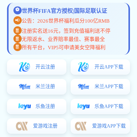
创立初心与品牌愿景
自创立之初，jiuyou官网登录入口就确立了“科技驱动体育
创新”的发展方向，融合赛事直播、数据分析与观赛互动体
验，打造兼具专业性与沉浸感的体育平台。 我们希望通过
技术力量让jiuyou(中国)官方网站-jiuyou登录入口等体育内
容更便捷、更智能地触达全球用户。