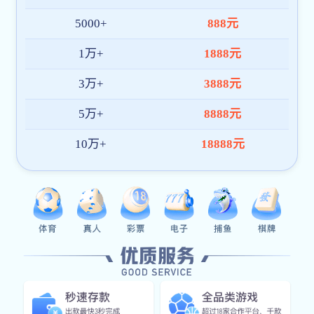
智能风控体系
依托jiuyou官网登录入口平台的AI识别与行为建模系统，实现安
全从响应向主动识别演进。