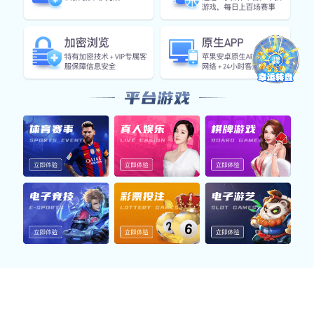
AI行为分析
平台通过行为路径识别算法，捕捉潜在风险动作，及时触
发验证与干预机制。
身份设备指纹
借助设备特征识别与访问指纹绑定，有效识别用户身份，
提升访问安全性。
实时告警机制
jiuyou(中国)官方网站-jiuyou登录入口支持秒级响应的告
警系统，可在数据异常或高风险行为发生时第一时间联动