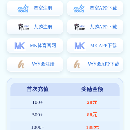
平台技术与服务能力
平台构建了一套高可用的全终端直播服务架构，集成智能风
控、秒级加载、多节点加速等核心技术，确保不同区域用户
都能流畅体验体育赛事。 同时，jiuyou官网登录入口提供
全天候客服支持与数据同步，致力于打造值得信赖的观赛首
选平台。