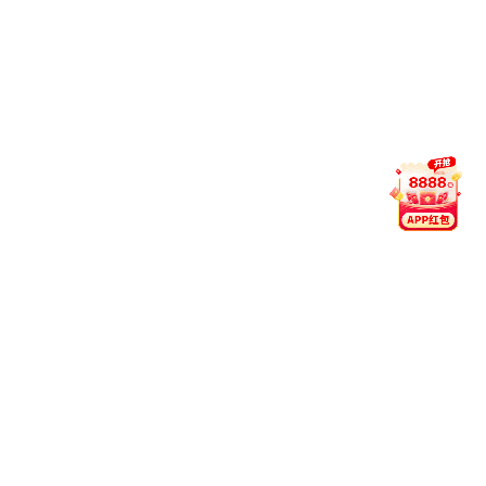
处理。
用户口碑推荐
这些评论来自真实用户体验
Leo_X7
这款 App 的赛事更新速度让我很满意，数据准确不
界
卡顿。jiuyou官网登录入口 做得比很多平台稳定多
余
了。