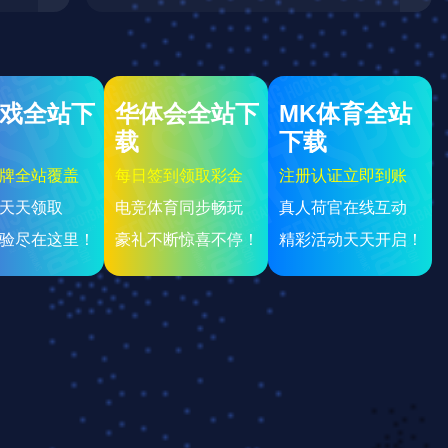
支持
线，提供实时响应的技术支持与使用指导，保障平台
与隐私保护，力求
异常防控层