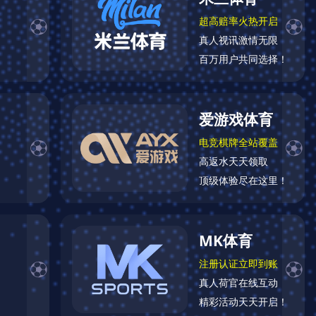
关于我们
向全球体育爱好者的综合服务平台，致力于打造一个集数据
体的专业生态系统。团队成员拥有丰富的行业背景，
持续为用户提供高质量内容与技术保障。
能容错机制，全面提升jiuyou(中国)官方网站-
的访问速度与数据完整性，支持多设备并发操作。
地支付系统，服务覆盖东南亚、欧美等区域，打造更
化体验。