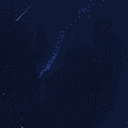
双因子验证
行为识别
通过设备指纹识别、人机验证等方式，全面阻挡
非法访问尝试。
ji