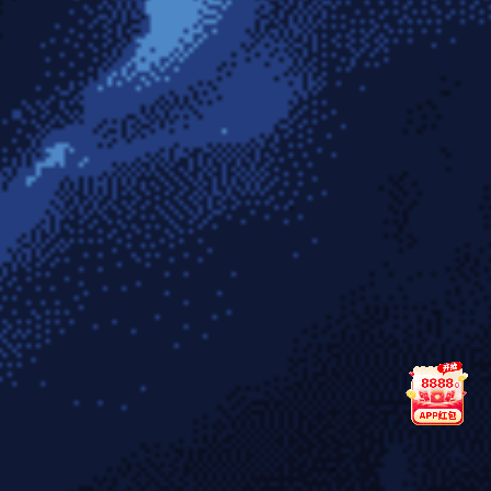
互动内容
提供多种媒体形式如图文、短视频、集锦回顾，
提升jiuyou官网登录入口 的平台使用粘性与用户
参与感。
“非常适合我这种不懂技术的用
“服务响应快