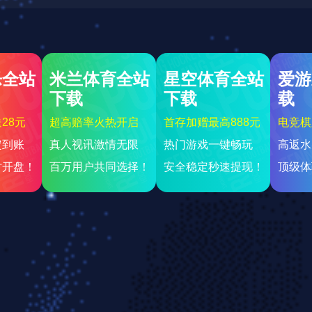
7x24小时服务
专业客服团队全年在
使用无后顾之忧。
多维安全防御模型
网登录入口从多个层面构建立体式防御体系，涵盖数据传输、账户操作
为用户营造安全、稳定的使用体验。
数据加密层