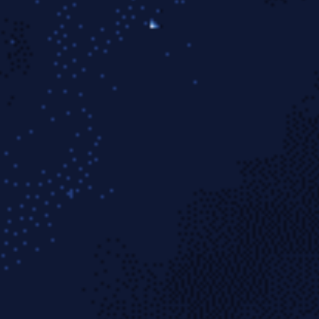
AI监控
风控预警
系统实时分析登录频率、操作路径等指标，提前
发现可疑行为并及时响应。
育动态