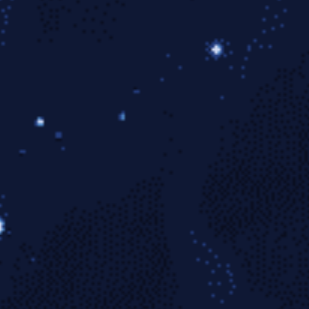
赛事解说
多语种解说覆盖国际赛事，结合战术分析与实时
解读，提升用户观赛理解深度。