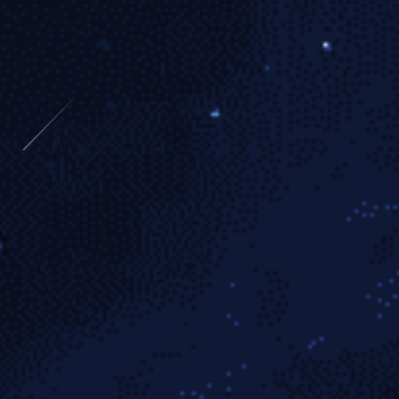
电竞频道
热门电竞赛事全覆盖，支持边看边聊功能，打造
专属电竞内容互动专区。
“完全出乎意料的好”
“设