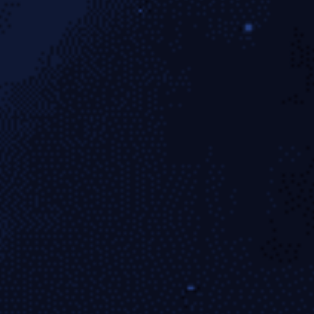
v6.2.0
发布于 2025年8月
新增热门内容展示模块，快速了解当前主流赛
事。
账户系统新增等级显示，成长轨迹清晰。
夜间模式调色优化，更适配jiuyou(中国)官方网
站-jiuyou登录入口用户浏览习惯。
v5.9.4
发布于 2024年12月
详情页结构优化，支持更多内容层级展示。
新增客服与问题反馈中心入口。
增强后台行为日志追踪，便于问题排查。