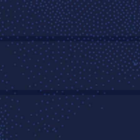
jiuyou官网登录入口 是面
服务、赛事直播与移动体验于一
平台以稳定性与高可用性著称，
平台安全稳定
架构采用多节点部署与智
jiuyou登录入口
全球化运营体系
支持多语言界面及本
贴近用户需求的本地