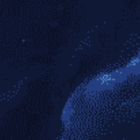
赛事专题
整合重要赛事专题页、球队档案与图文集锦，适
合深入了解比赛背景与阵容走势。
用户真实心声
来自全国各地的真实反馈，见证我们服务的每一步进步。
计感和操作都很棒”
“不只是好用，更让我安心”