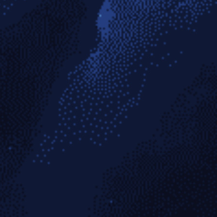
奉献精神，以及对于团队战术高度执行力，是当今竞技体育不可或缺
运动员不仅要有精湛技艺，更需懂得如何带动整个团队向前迈进
表现，在本场比赛中展现出了惊人的个人才能与坚定信念。从得分到
与韧性。此外，对于篮球这项集体运动而言，每一位成员间相互
y恰恰成为这支球队凝聚力的重要象征。
key继续保持这样的状态，在接下来的赛季里不断挑战自我，为球
种精神传递给更多年轻选手，引领新一代篮球人才走向更广阔的