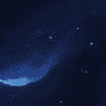
Mickey这种无私
行动证明了一名优秀
总结：
Mickey凭借全能
无不彰显着他的努力
关重要，而Micke
未来，我们期待Mic
同时，希望他能将这
上一篇：