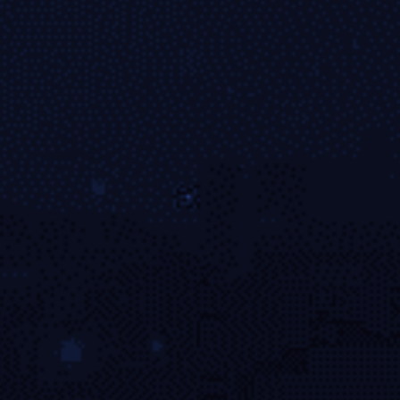
App下载
关于我们
隐私政策
服务协议
网站地图