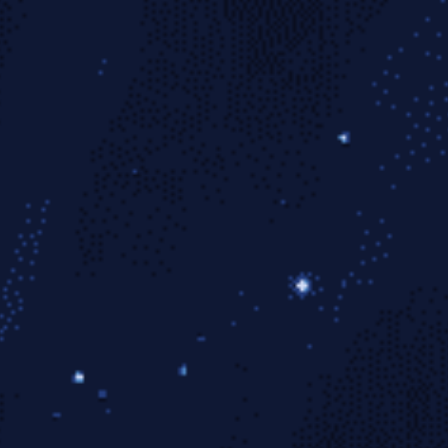
队创造二次进攻机会。
队提供了额外的进攻机会，同时也限制了对手的二次进攻。这种
在比赛过程中，可以看到米奇频繁地与对方内线球员进行身体对
篮板。
板方面的不懈努力，不仅提升了个人统计数据，也为团队打下坚
使整个团队都充满斗志，从而形成良好的竞争氛围。
贡献显著
该具备全面技能，而防守则是米奇最具代表性的特长之一。本场比
示出他出色的反应速度，还体现其良好的判断力。在面对快速反击
制住对手可能产生的威胁。
节中，他能够合理运用自身身体条件，将对手限制到最低。在一
压制，从而导致他们失误频频。这种情况下，米奇米能抓住机会