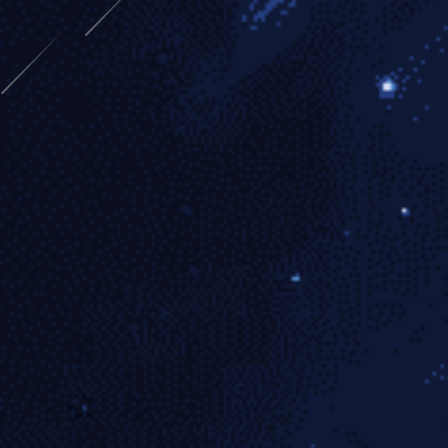
自己球队快攻转换后
Mickey通过强硬
己的任务。可见，在
一点。
4、团队战
Mickey不仅仅是
制定战术计划，他能
让队友们有更好的投
本场比赛他的6次助攻
球传递给处于最佳位
时，这也激励着其他