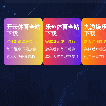
1、得分能
米奇在本场比赛中展现
线外找到机会，还能
在关键时刻，他敢于
此外，米奇在罚球线
负，因此他充分利用
了自己得分的数据，
总之，米奇的得分能
证明了一名优秀球员
2、篮板控
除了得分之外，米奇在
无论是进攻篮板还是