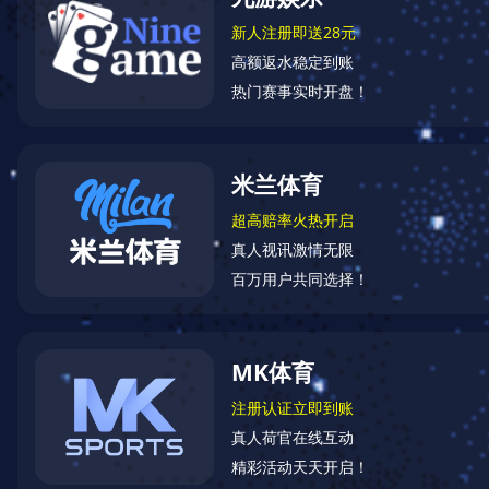
米奇全能表现20投1
在一场备受瞩目的篮球
次助攻、3次抢断和3
队士气和战术执行力
端贡献以及对球队整