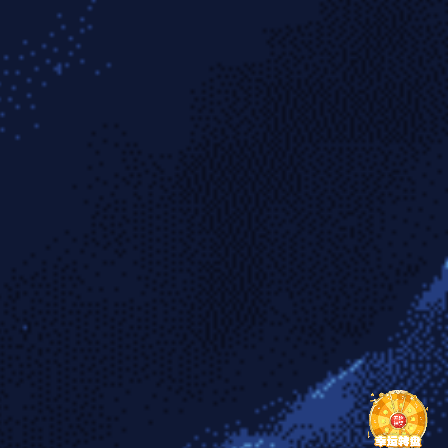
优势使得球队在整体竞
抗，通过良好的站位和
实基础。他这种积极拼
赛他贡献了3次抢断和
的时候，他总能迅速回
次又一次有效防守后，
进行反击，大大提升了