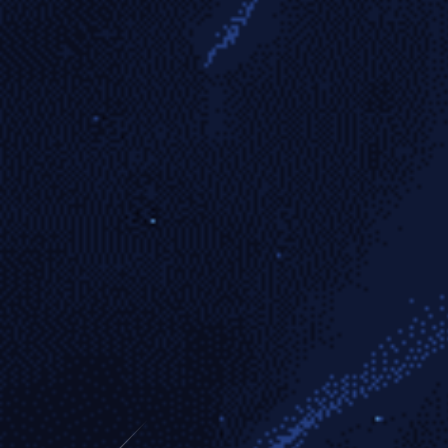
抢下重要篮板，为球
有效的篮板控制为球
争中可以占据上风。
判断力成功获取更多
综上所述，米奇在篮
搏精神感染了队友，
3、防守端
每位优秀运动员都应
3个盖帽，这不仅显
到防守位置，有效遏
此外，在1对1防守环
对方攻击端明显受到