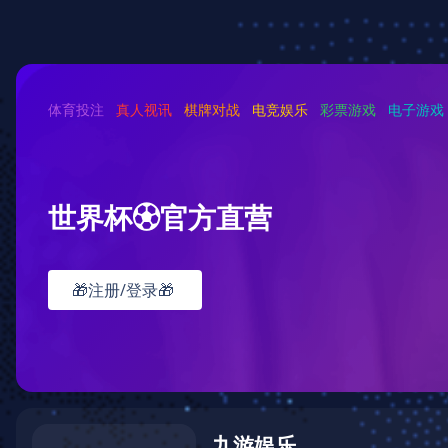
jiuyou官网登录入口
带
盛事
专业平台，数据精准，
高清直播
覆盖热
聚焦足球、篮球、电竞等赛事，
每日内
极速访问
下载APP