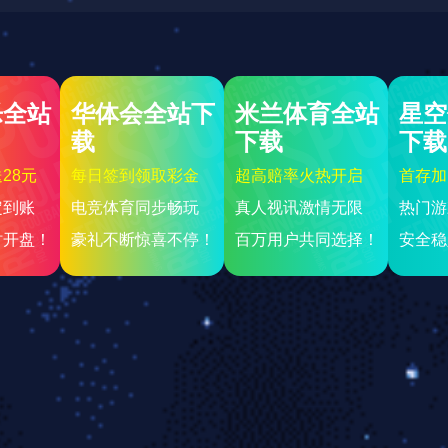
力的全面展示
了极强的得分能力，他以20投11中的命中率高效地攻陷对手防
凭借出色的突破能力直达篮下，这种多样化的进攻方式让对方防
承担责任，多次在关键时刻命中重要进球，为球队稳住局面。
上也表现不俗，多次造犯规并稳稳罚中。他明白在比赛紧张时刻
这一点，将个人得分提升至更高水平。在整场比赛中，他通过不
也为全队提供了更多信心。
力不仅体现在数据上，更是他对于比赛节奏把控与心理素质的重
必须具备在关键时刻挺身而出的勇气与实力。
制的重要性
篮板方面同样表现出色，全场拿下22个篮板，这一数字无疑是
防守篮板，他都展现出了极强的争抢意识和身体素质。特别是在