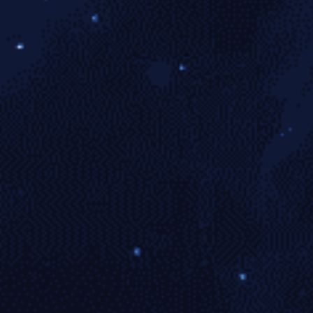
恩里克警告球队次回合不能只求防…
延伸阅读
1.
李炎哲拼尽全力无运动战进球11板2帽6前场
2026-06-04
2.
隆戈透露亚沙里愿留米兰拒绝亚特兰大不关
2026-07-17
3.
前国安外援伊尔马兹辞去土超加济安泰普主
2026-05-27
4.
西甲第36轮皇马对阵皇家奥维耶多比赛裁判
2026-06-16