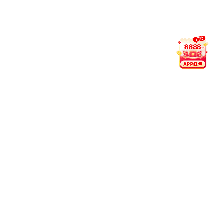
麦克托米奈拒绝沙特俱乐部高薪邀约所传递的信息，
不仅反映出个人价值观，也折射出当前全球足球市场
的一些变化。当越来越多年轻球员开始关注长远发展
而非短期利益时，这将促使各大俱乐部重新审视自己
的招募策略。
与此同时，这一事件也可能影响其他青少年运动员对
于职业选择的思考。如果越来越多优秀选手选择坚守
传统强队，那么那些依赖金钱吸引人的次级联盟将面
临更大的挑战。此外，各大豪门或许会更加注重挖掘
本土人才，以保持自身竞争优势。
最后，从商业角度来看，如果大型赛事能够吸引更多
有潜力的新星参与，将进一步推动市场活跃度，同时