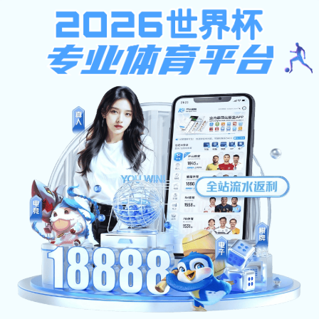
立即注册
jiuyou官网登录入口
带您畅
享全球体育盛事
专业平台，数据精准，
高清直播
覆盖热门体育项
目。
聚焦足球、篮球、电竞等赛事，
每日内容实时更
新
。
极速访问
下载APP