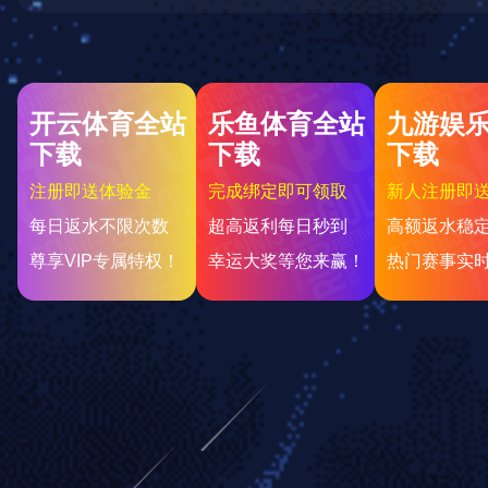
在实际应用中的不足
1、引入更
首先，西班牙足协计划
程对于观众来说仍然
球迷了解背后的判断
具体而言，可以考虑在
仅能让现场观众及时
此外，西班牙足协还计
果。这种信息公开有助
2、提升裁
其次，裁判员是执行V
系统并做出准确判断