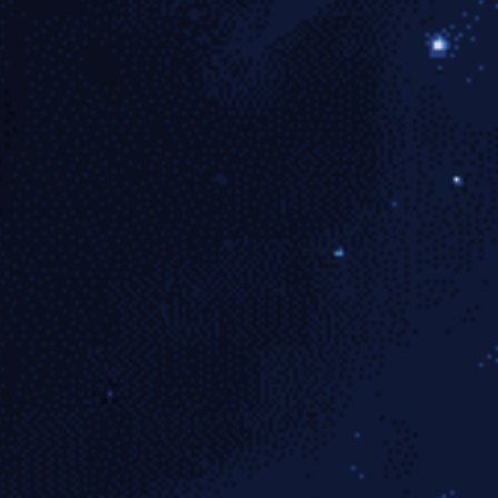
同时，还可以推出专属
拉近球迷与赛事之间
4、借鉴国
最后，借鉴国际先进经
高效且受欢迎的视频
例如，一些联赛采用
益，又保持了比赛流
察其适用性与效果。
此外，可以与其他国
过程，还能够避免一
总结：