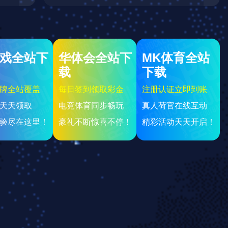
AR系统中，许多决策过
要决策都有据可依，让
员的解说。这种做法不
的决定更加信服。
不同赛事中的表现与效
裁判员能够熟练运用新