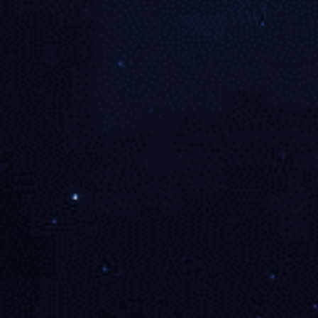
6.
B费破纪录助攻引争议是否为乌龙球引发热
2026-06-12
7.
美加墨十二星之神使亚马尔的传奇旅程与未
2026-07-22
8.
前国安外援伊尔马兹辞去土超加济安泰普主
2026-05-27
认识 jiuyou官网登录入口