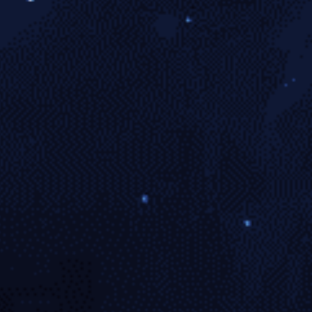
延伸阅读
1.
底薪佩恩三分球8投全中狂砍32分赛季中期
2026-06-09
2.
巴萨致敬莱万四年辉煌成就即将迎来诺坎普
2026-06-11
3.
曼城积极争夺26岁中场尤尔曼葡体今夏或将
2026-06-02
4.
杰伦布朗质疑裁判双标SGA或将凭推人动作
2026-06-18
5.
铜梁龙官方宣布张海轩王皓文租借山西崇德
2026-07-24