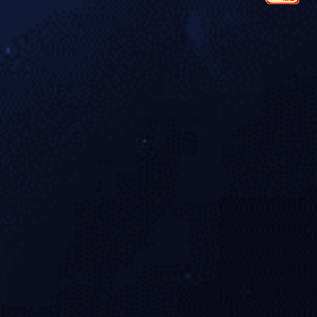
维度、多层次的重要举
先进经验等方式，将会
更多球迷对足球事业发
动足球运动进一步发展的
下一篇：
李炎哲拼尽全力无运动战进球11板