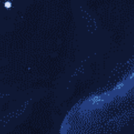
APP，让用户实时获取赛场信息，并提供相关评论区供球迷讨
的距离，使他们不仅仅是旁观者，而是成为整个赛事的一部分。
际先进经验
验也是西班牙足协改革VAR的重要策略之一。目前，不少国家
助理裁判制度，这些经验值得学习和借鉴。
了更灵活的方法来处理争议事件，如允许教练挑战特定判罚。这
畅性，有助于减轻因误判造成的不满情绪。西班牙足协可以考虑
家足球协会建立合作关系，共享技术资源与发展思路。通过交流
些不必要的问题，为未来的发展打下坚实基础。