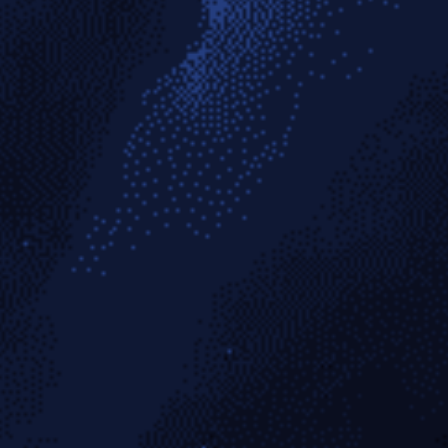
计划改革VAR系统以提升比赛公正性和效果满意度，是一个多
作流程、提升裁判员培训质量、加强观众互动体验以及借鉴国际
为未来的发展奠定良好基础。
改革措施得以顺利实施，相信将会大幅提升比赛公正性，并赢得
中，各方共同努力，实现真正意义上的“公平竞争”，将成为推