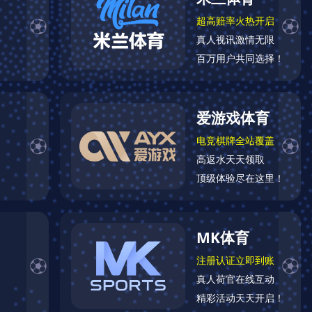
性和效果满意度
而，西班牙足协近期意
正性和观众的满意度。
操作流程、提升裁判员
望能够有效改善VAR