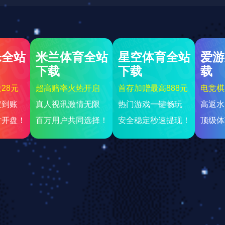
之处，为球迷带来更为公平和愉悦的观看体验。
透明的操作流程
通过引入更透明的VAR操作流程来提升比赛公正性。在当前的V
较为模糊，这导致了不少争议。因此，足协希望能够让每一个重
依据。
比赛现场增设大屏幕，用于实时播放VAR回放片段并附上裁判
获得信息，也能使电视机前的观众感受到参与感，从而对裁判员
划定期发布有关VAR使用情况的数据报告，让公众了解VAR在
于增强公众对VAR系统的信任，从而提升整体比赛氛围。
判员培训质量
AR的重要角色，因此提升他们的培训质量至关重要。为了确保
，西班牙足协必须制定更加科学和系统化的培训方案。