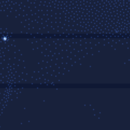
划改革VAR系统以提升比赛公正
2026-06-03 03:07
59 次阅读
首页
/
体育焦点
视频助理裁判（VAR）系统在足球比赛中的应用逐渐普及。然
实施过程中存在的一些问题，并计划进行改革，以提升比赛的公
探讨西班牙足协对VAR系统改革的必要性，包括引入更透明的
动体验，以及借鉴国际先进经验。通过这些措施，西班牙足协希